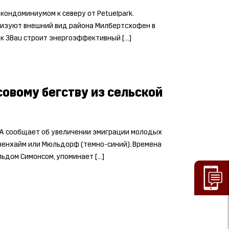
ондоминиумом к северу от Petuelpark.
изуют внешний вид района Милбертсхофен в
к 3Bau строит энергоэффективный […]
овому бегству из сельской
ZIA сообщает об увеличении эмиграции молодых
озенхайм или Мюльдорф (темно-синий). Времена
льдом Симонсом, упоминает […]