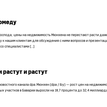
гомеду
Господа, цены на недвижимость Мюнхена не перестают расти даже
 к нашим клиентам для обсуждения с ними вопросов и презентации
со специалистами […]
 растут и растут
востного канала dpa. Мюнхен (dpa / lby) — рост цен на недвижим
ых участков в Баварии выросли на 18,7 процента до 32,4 миллиард