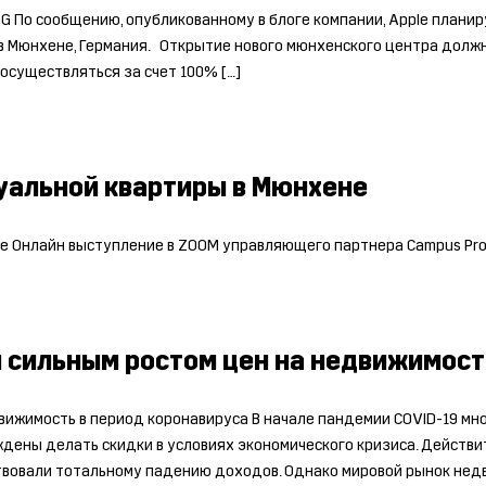
5G По сообщению, опубликованному в блоге компании, Apple планир
в Мюнхене, Германия. Открытие нового мюнхенского центра должно
 осуществляться за счет 100% […]
уальной квартиры в Мюнхене
е Онлайн выступление в ZOOM управляющего партнера Campus Pro
 сильным ростом цен на недвижимост
вижимость в период коронавируса В начале пандемии COVID-19 мно
уждены делать скидки в условиях экономического кризиса. Действ
твовали тотальному падению доходов. Однако мировой рынок недв