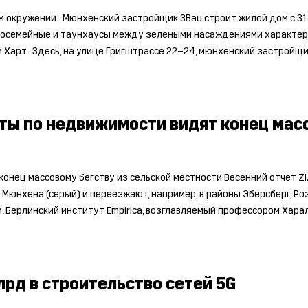
 окружении Мюнхенский застройщик 3Bau строит жилой дом с 31 к
носемейные и таунхаусы между зелеными насаждениями характер
арт . Здесь, на улице Григштрассе 22–24, мюнхенский застройщи
рты по недвижимости видят конец масс
конец массовому бегству из сельской местности Весенний отчет 
 Мюнхена (серый) и переезжают, например, в районы Эберсберг, Р
. Берлинский институт Empirica, возглавляемый профессором Хара
лрд в строительство сетей 5G