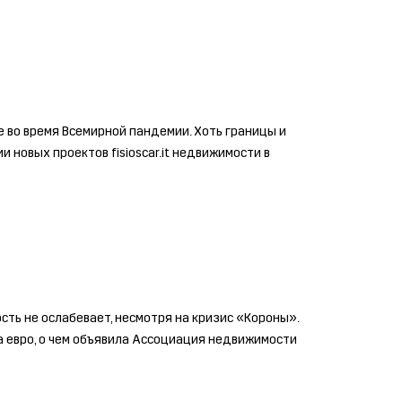
 во время Всемирной пандемии. Хоть границы и
 новых проектов fisioscar.it недвижимости в
ость не ослабевает, несмотря на кризис «Короны».
а евро, о чем объявила Ассоциация недвижимости