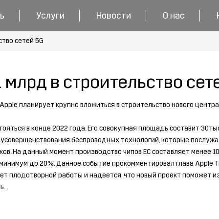
ь
Услуги
Новости
О нас
ство сетей 5G
1 млрд в строительство сет
Apple планирует крупно вложиться в строительство нового центра
ться в конце 2022 года. Его совокупная площадь составит 30тыс.
 усовершенствования беспроводных технологий, которые послужат
ов. На данный момент производство чипов ЕС составляет менее 1
 минимум до 20%. Данное событие прокомментировал глава Apple Т
т плодотворной работы и надеется, что новый проект поможет из
ь.