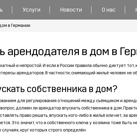
ь
Услуги
Новости
О нас
дом в Германии
ь арендодателя в дом в Ге
тный и непростой. И если в России правила обычно диктует тот, к
ересы арендаторов. В частности, снимающий жильё человек не обя
ускать собственника в дом?
снованием для регулирования отношений между съёмщиком и арен
 вопрос, должен ли арендатор впускать собственника в дом. Прак
ставлять право решать, впускать кого-либо в жильё или нет, за а
ется. Это значит, что и собственного ключа у хозяина тоже быть 
 случаях, круг которых строго определён: