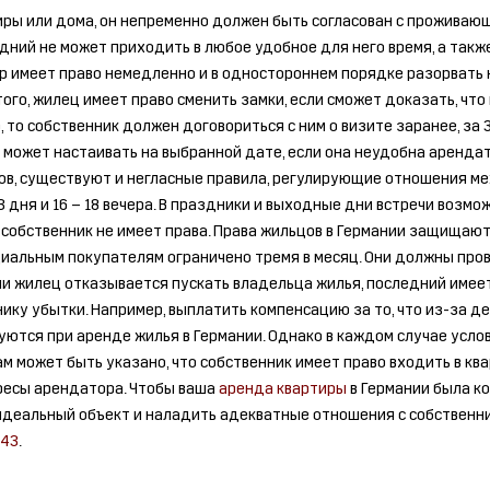
иры или дома, он непременно должен быть согласован с проживающ
дний не может приходить в любое удобное для него время, а такж
 имеет право немедленно и в одностороннем порядке разорвать 
го, жилец имеет право сменить замки, если сможет доказать, что 
 то собственник должен договориться с ним о визите заранее, за 3
е может настаивать на выбранной дате, если она неудобна арендат
в, существуют и негласные правила, регулирующие отношения меж
дня и 16 – 18 вечера. В праздники и выходные дни встречи возмож
собственник не имеет права. Права жильцов в Германии защищают
иальным покупателям ограничено тремя в месяц. Они должны провод
ли жилец отказывается пускать владельца жилья, последний имеет
ику убытки. Например, выплатить компенсацию за то, что из-за д
уются при аренде жилья в Германии. Однако в каждом случае усло
 может быть указано, что собственник имеет право входить в квар
ресы арендатора. Чтобы ваша
аренда квартиры
в Германии была ко
идеальный объект и наладить адекватные отношения с собственник
 43
.