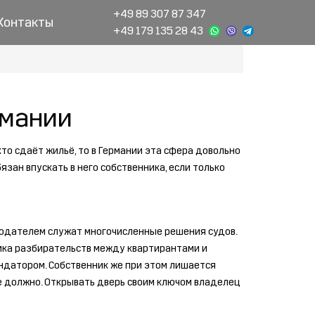
+49 89 307 87 347
Контакты
+49 179 135 28 43
рмании
то сдаёт жильё, то в Германии эта сфера довольно
зан впускать в него собственника, если только
додателем служат многочисленные решения судов.
тика разбирательств между квартирантами и
рендатором. Собственник же при этом лишается
не должно. Открывать дверь своим ключом владелец