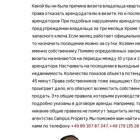
Какой бы ни была причина визита владельца кварт
права отказать арендодателю в визите. Но и после
арендаторов. При подобных нарушениях арендатор
предупреждении владельца за три месяца. Кроме то
запасного ключа. Если жилец работает официально,
то назначить посещение можно за сутки. Хозяин н
именно собственнику. Помимо определённых законо
визиты назначаются на периоды между 10 утра и 13 
арендатора. Настаивать на посещении в выходные 
недвижимость. Количество показов объекта потенц
45 минут. Права собственников тоже защищают. Ес
проиграет дело, его обязуют возместить собственн
продать. Это общие правила, которыми руководств
подробно указаны в договоре аренды. Например, там
никакие общие правила не помогут защитить инте
агентство Campus Property. Мы поможем вам найти 
нами по телефону
+49 89 307 87 347
,
+49 179 135 28