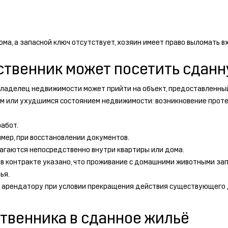
дома, а запасной ключ отсутствует, хозяин имеет право выломать
бственник может посетить сда
владелец недвижимости может прийти на объект, предоставленный
им или ухудшимся состоянием недвижимости: возникновение протечк
абот.
мер, при восстановлении документов.
лагаются непосредственно внутри квартиры или дома.
 в контракте указано, что проживание с домашними животными зап
ья.
арендатору при условии прекращения действия существующего до
твенника в сданное жильё